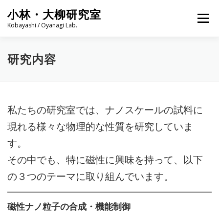
コ
小林・大柳研究室
ン
メニュー
テ
Kobayashi / Oyanagi Lab.
ン
ツ
へ
ニュース一覧
研究内容
研究設備
メンバー
研究内容
ス
キ
ッ
プ
発表論文
学生へ
リンク
問い合わせ
私たちの研究室では、ナノスケールの試料に
現れる様々な物理的な性質を研究していま
す。
その中でも、特に磁性に興味を持って、以下
の３つのテーマに取り組んでいます。
磁性ナノ粒子の合成・機能制御