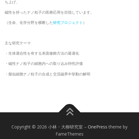
ち上げ、
磁性を持ったナノ粒子の医療応用を目指しています。
（生命、化学分野を横断した
研究プロジェクト
）
主な研究テーマ
・生体適合性を有する表面修飾方法の最適化
・磁性ナノ粒子の細胞内への取り込み特性評価
・擬似細胞ナノ粒子の合成と交流磁界中挙動の解明
Copyright © 2026 小林・大柳研究室
–
OnePress
theme by
FameThemes