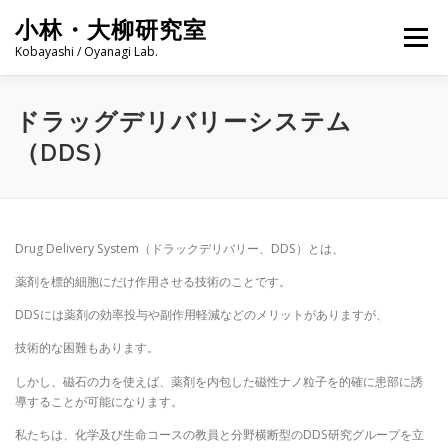
コ
小林・大柳研究室
ン
メニュー
テ
Kobayashi / Oyanagi Lab.
ン
ツ
へ
ニュース一覧
研究内容
研究設備
メンバー
ドラッグデリバリーシステム
ス
（DDS）
キ
ッ
プ
発表論文
学生へ
リンク
問い合わせ
Drug Delivery System（ドラックデリバリー、DDS）とは、
薬剤を標的細胞にだけ作用させる技術のことです。
DDSには薬剤の効率投与や副作用軽減などのメリットがありますが、
技術的な困難もあります。
しかし、磁石の力を使えば、薬剤を内包した磁性ナノ粒子を的確に患部に誘
導することが可能になります。
私たちは、化学及び生命コースの教員と分野横断型のDDS研究グループを立