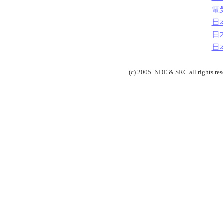
電
日
日
日
(c) 2005. NDE & SRC all rights res